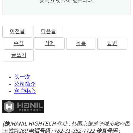
등록된 댓글이 없습니다.
이전글
다음글
수정
삭제
목록
답변
글쓰기
头一次
公司简介
客户中心
(株)HANIL HIGHTECH
住址 : 韩国京畿道华城市鄕南邑
土城路269
电话号码
: +82-31-352-7722
传真号码
: