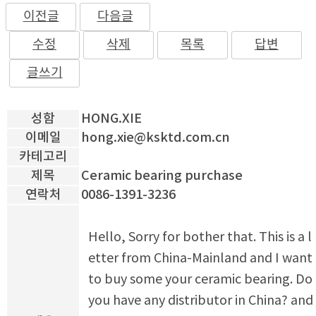
이전글
다음글
수정
삭제
목록
답변
글쓰기
성함
HONG.XIE
이메일
hong.xie@ksktd.com.cn
카테고리
제목
Ceramic bearing purchase
연락처
0086-1391-3236
Hello, Sorry for bother that. This is a l
etter from China-Mainland and I want
to buy some your ceramic bearing. Do
you have any distributor in China? and